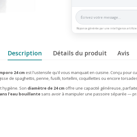
Réponse générée par une intelligence artificie
Description
Détails du produit
Avis
Emporo 24 cm
est l'ustensile qu'il vous manquait en cuisine. Conçu pour cuir
se de spaghettis, penne, fusilli, tortellini, coquillettes ou encore torsade
 et hygiène. Son
diamètre de 24 cm
offre une capacité généreuse, parfaite
ans l'eau bouillante
sans avoir à manipuler une passoire séparée — pra