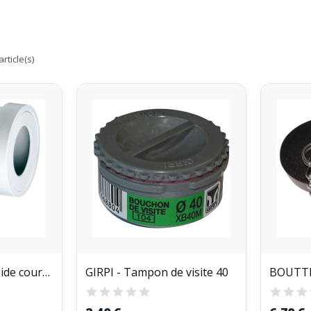
rticle(s)
WIRQUIN - Pipe rigide courte coudée femelle d100mm
GIRPI - Tampon de visite 40