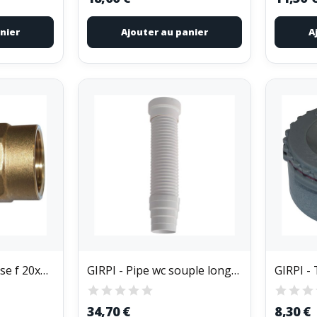
nier
Ajouter au panier
A
BOUTTE - Raccord se f 20x27 d.25 vrac
GIRPI - Pipe wc souple longueur 540mm mf...
GIRPI -
34,70 €
8,30 €