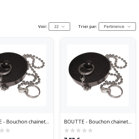
Voir:
22
Trier par:
Pertinence
BOUTTE - Bouchon chainette noir 40mm sc
BOUTTE - Bouchon chainette noir 57mm sc