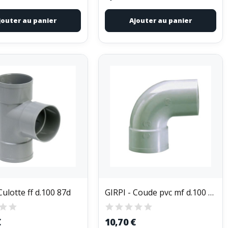
jouter au panier
Ajouter au panier
Culotte ff d.100 87d
GIRPI - Coude pvc mf d.100 87d
€
10,70 €