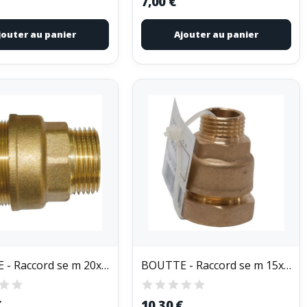
7,00 €
jouter au panier
Ajouter au panier
BOUTTE - Raccord se m 20x27 d.25 vrac
BOUTTE - Raccord se m 15x21 d.20 vrac
€
10,30 €