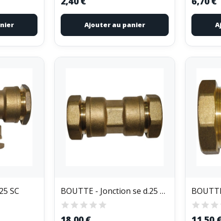
2,40 €
6,70 €
nier
Ajouter au panier
A
25 SC
BOUTTE - Jonction se d.25 vr. 2104503
18,00 €
11,50 