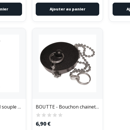
nier
Ajouter au panier
A
WIRQUIN - Raccord souple magicoude d40 mm à coller
BOUTTE - Bouchon chainette noir 45mm sc
6,90 €