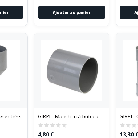
nier
Ajouter au panier
A
GIRPI - Réduction excentrée 100x40
GIRPI - Manchon à butée d.100 pvc
GIRPI - 
4,80 €
13,30 