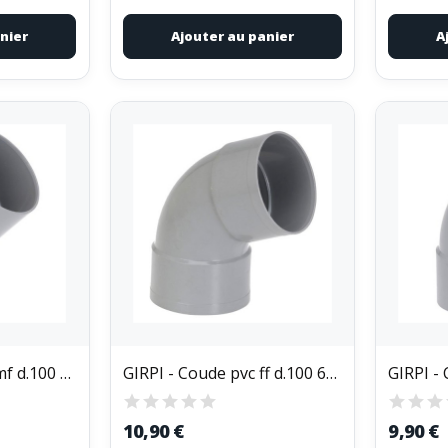
nier
Ajouter au panier
A
GIRPI - Coude pvc mf d.100 45d
GIRPI - Coude pvc ff d.100 67d
10,90 €
9,90 €