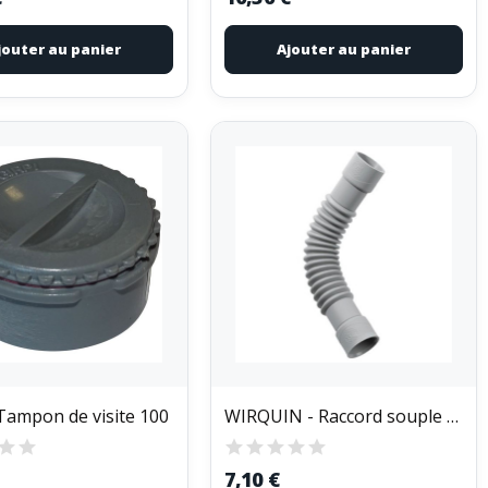
jouter au panier
Ajouter au panier
 Tampon de visite 100
WIRQUIN - Raccord souple magicoude d32 mm à coller
7,10 €