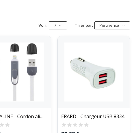
Voir:
7
Trier par:
Pertinence
ELECTRALINE - Cordon alimentation smartphone...
ERARD - Chargeur USB 8334