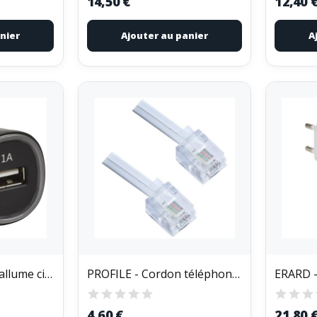
14,50 €
12,40 
nier
Ajouter au panier
A
ERARD - Chargeur allume cigare - 728330
PROFILE - Cordon téléphone RJ11 6p4c 10m bl
ERARD -
4,60 €
21,80 