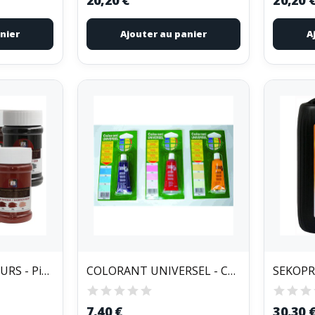
nier
Ajouter au panier
A
MALLE AUX COULEURS - Pigments Colorants Poudre...
COLORANT UNIVERSEL - Colorant univ. 25cc...
7,40 €
30,30 