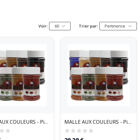
Voir:
60
Trier par:
Pertinence
MALLE AUX COULEURS - Pigments Colorants Poudre...
MALLE AUX COULEURS - Pigments Colorants Poudre...
€
20,20 €