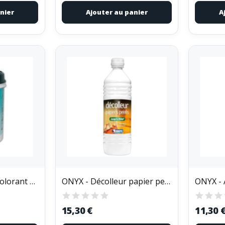
nier
Ajouter au panier
A
ACOMIX - Acomix Colorant Couleur & Décoration...
ONYX - Décolleur papier peint 1l Onyx
15,30 €
11,30 