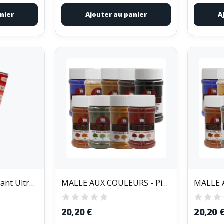
nier
Ajouter au panier
A
IDEACOLOR - Colorant Ultra Concentré Tube de 100ml
MALLE AUX COULEURS - Pigments Colorants Poudre...
20,20 €
20,20 