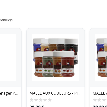
article(s)
MIEUXA - Alcool Ménager Parfumé Pomme/Agrumes 1L
MALLE AUX COULEURS - Pigments Colorants Poudre...
20,20 €
20,20 