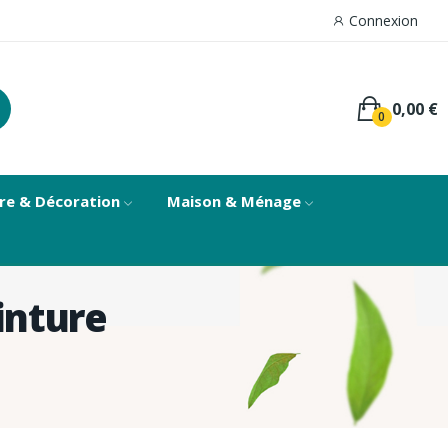
Connexion
0,00 €
0
re & Décoration
Maison & Ménage
inture