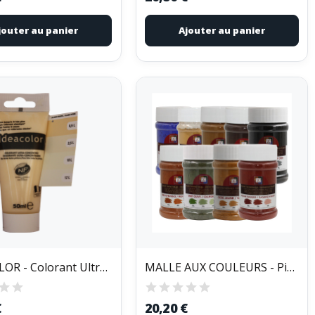
jouter au panier
Ajouter au panier
IDEACOLOR - Colorant Ultra Concentré Tube de 50ml
MALLE AUX COULEURS - Pigments Colorants Poudre...
€
20,20 €