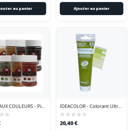
jouter au panier
Ajouter au panier
MALLE AUX COULEURS - Pigments Colorants Poudre...
IDEACOLOR - Colorant Ultra Concentré Tube de 100ml
€
20,40 €