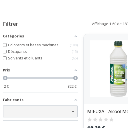
Filtrer
Affichage 1-60 de 189 
Catégories
Colorants et bases machines
109
Décapants
15
Solvants et diluants
65
Prix
2
€
322
€
Fabricants
10,20 €