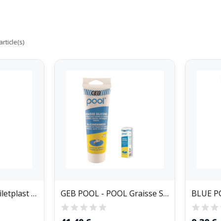
rticle(s)
GEB - Pâte à joint Filetplast pour racccord...
GEB POOL - POOL Graisse Silicone