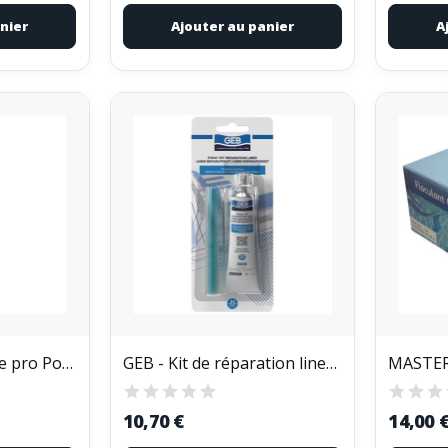
nier
Ajouter au panier
A
GEB - Mastic piscine pro Pool cartouche 290 mL
GEB - Kit de réparation liner piscine, PVC souple
10,70 €
14,00 