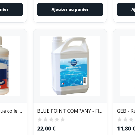
nier
Ajouter au panier
A
GEB - Pool gebsoblue colle canalisation pvc pot...
BLUE POINT COMPANY - Floculant d'eau - 5 L
22,00 €
11,80 