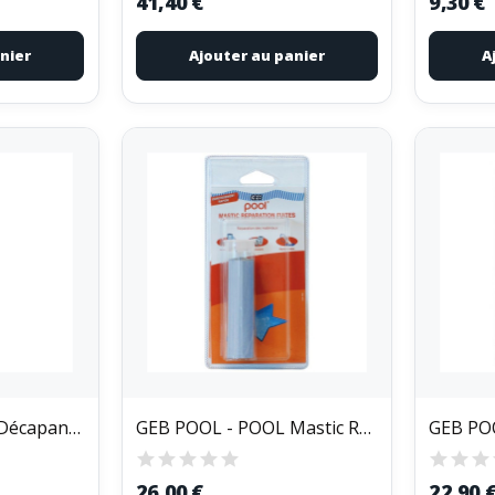
41,40 €
9,30 €
nier
Ajouter au panier
A
GEB POOL - POOL Décapant Universel Bidon 250ml
GEB POOL - POOL Mastic Réparation Fuites Blister
26,00 €
22,90 