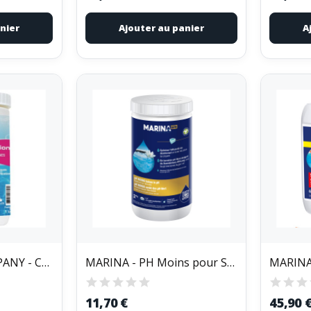
nier
Ajouter au panier
A
BLUE POINT COMPANY - Chlore 4 en 1multi actions...
MARINA - PH Moins pour Spa 2kg
11,70 €
45,90 