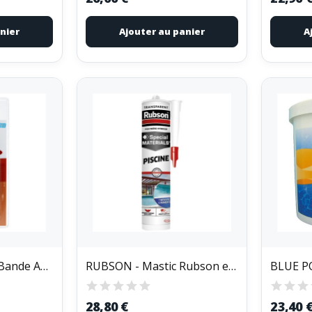
nier
Ajouter au panier
A
GEB POOL - POOL Bande Abrasive Blister
RUBSON - Mastic Rubson extrême piscine...
28,80 €
23,40 