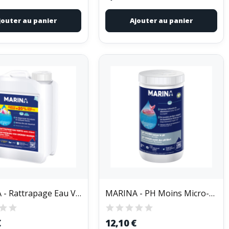
jouter au panier
Ajouter au panier
MARINA - Rattrapage Eau Verte 5L+1L
MARINA - PH Moins Micro-billes 2kg
€
12,10 €