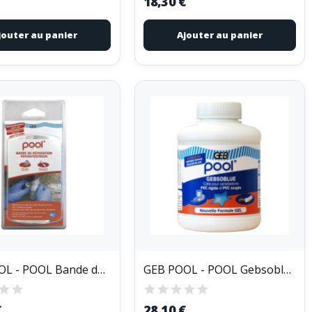
18,30 €
jouter au panier
Ajouter au panier
GEB POOL - POOL Bande de Réparation
GEB POOL - POOL Gebsoblue Boite 500ml
€
28,10 €