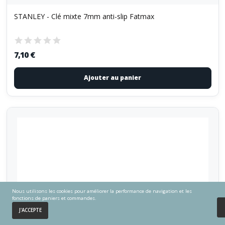
STANLEY - Clé mixte 7mm anti-slip Fatmax
7,10 €
Ajouter au panier
Nous utilisons les cookies pour améliorer la performance de navigation et les
fonctions de paniers et commandes.
0
J'ACCEPTE
Accueil
Panier