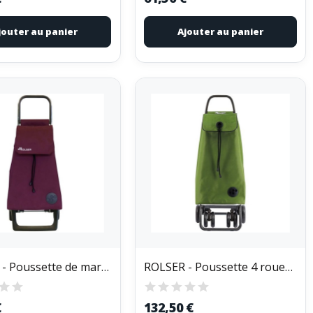
jouter au panier
Ajouter au panier
ROLSER - Poussette de marché 2 roues 32 L...
ROLSER - Poussette 4 roues imax mf 4lt kaki
€
132,50 €