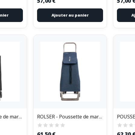
57,00 €
57,00 
nier
Ajouter au panier
A
ROLSER - Poussette de marché 2 roues sac...
ROLSER - Poussette de marché 2 roues Jet in Joy...
61,50 €
62,30 