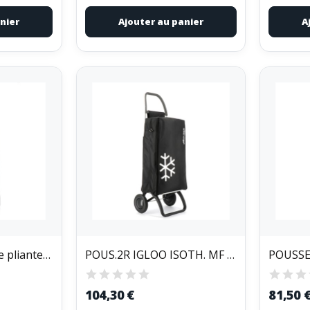
nier
Ajouter au panier
A
ROLSER - Poussette pliante 2+2r.Imax gris foncé
POUS.2R IGLOO ISOTH. MF COVERT RG NOIR
POUSSE
104,30 €
81,50 