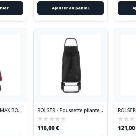
nier
Ajouter au panier
A
POUSSETTE 2+2R.IMAX BORDEAUX
ROLSER - Poussette pliante 2 r.Imax noir
116,00 €
121,00