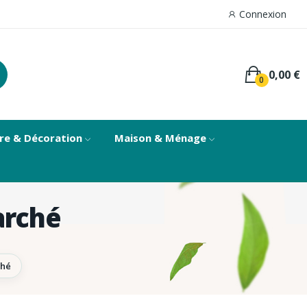
Connexion
0,00 €
0
re & Décoration
Maison & Ménage
arché
ché