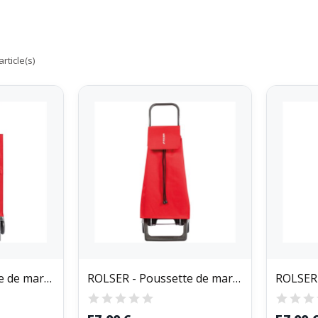
rticle(s)
ROLSER - Poussette de marché 2 roues sac...
ROLSER - Poussette de marché 2 roues Jet ln Joy...