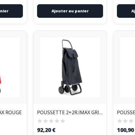
nier
Ajouter au panier
A
AX ROUGE
POUSSETTE 2+2R.IMAX GRIS FONCE
92,20 €
100,90