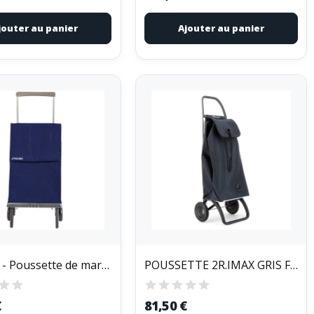
jouter au panier
Ajouter au panier
ROLSER - Poussette de marché 2 roues 43 L Bleue...
POUSSETTE 2R.IMAX GRIS FONCE
€
81,50 €