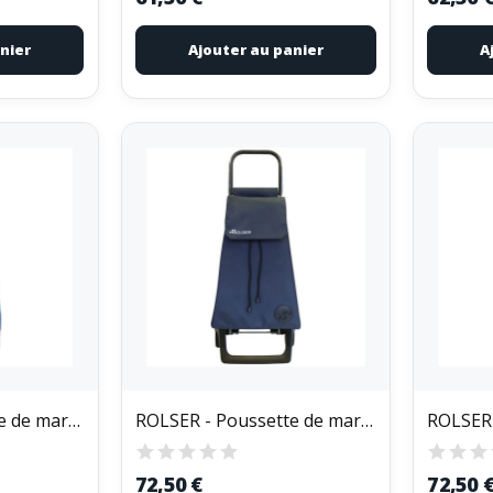
nier
Ajouter au panier
A
ROLSER - Poussette de marché 2 roues 40 L Bleue...
ROLSER - Poussette de marché 2 roues 32 L...
72,50 €
72,50 