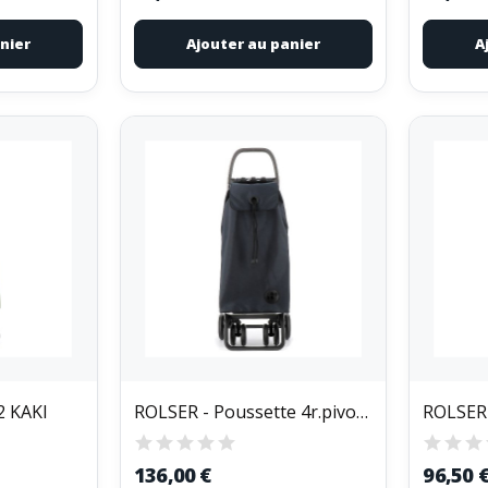
nier
Ajouter au panier
A
2 KAKI
ROLSER - Poussette 4r.pivotantes Imax gris foncé
136,00 €
96,50 