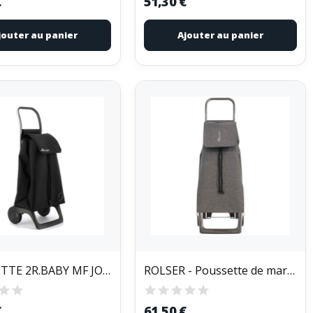
€
51,30 €
jouter au panier
Ajouter au panier
POUSSETTE 2R.BABY MF JOY1800 NOIR
ROLSER - Poussette de marché 2 roues 40 L Grise...
€
61,50 €