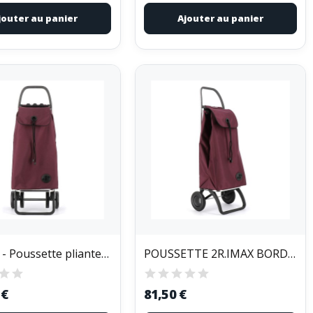
jouter au panier
Ajouter au panier
ROLSER - Poussette pliante 2+2r.Imax bordeaux
POUSSETTE 2R.IMAX BORDEAUX
 €
81,50 €