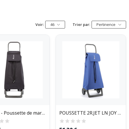
Voir:
46
Trier par:
Pertinence
ROLSER - Poussette de marché 2 roues Jet in Joy...
POUSSETTE 2R.JET LN JOY BLEU