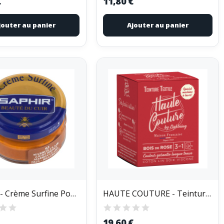
€
11,80 €
jouter au panier
Ajouter au panier
SAPHIR - Crème Surfine Pommadier 50ml Chocolat
HAUTE COUTURE - Teinture Textile Haute Couture...
19,60 €