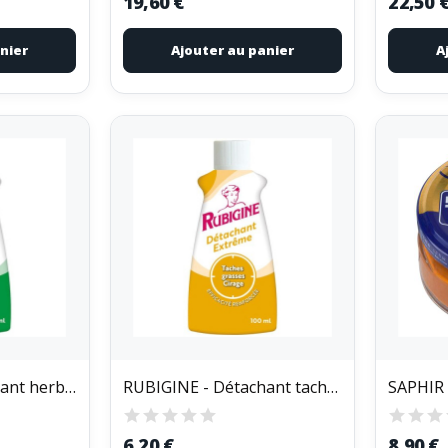
19,60 €
22,50 
nier
Ajouter au panier
A
RUBIGINE - Detachant herbe terre pollen 100ml...
RUBIGINE - Détachant tache grasse 100ml Rubigine
6,20 €
8,90 €