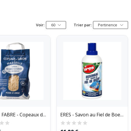
Voir:
60
Trier par:
Pertinence
MARIUS FABRE - Copeaux de savon de marseille...
ERES - Savon au Fiel de Boeuf 500ml