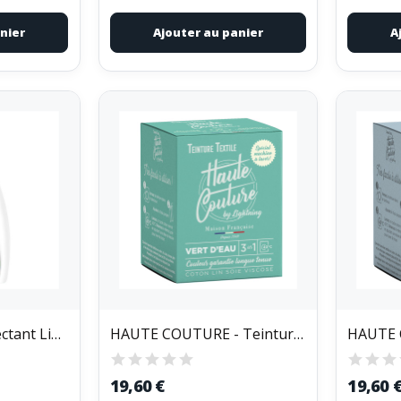
nier
Ajouter au panier
A
SANYTOL - Désinfectant Linge Professionnel...
HAUTE COUTURE - Teinture Textile Haute Couture...
19,60 €
19,60 