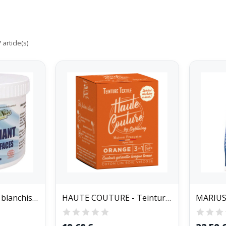
article(s)
KINETOIVERT - Sel blanchissant textiles 500 g
HAUTE COUTURE - Teinture Textile Haute Couture...