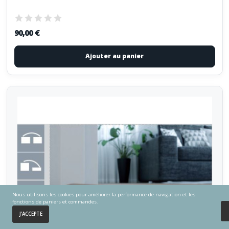
90,00 €
Ajouter au panier
Nous utilisons les cookies pour améliorer la performance de navigation et les
fonctions de paniers et commandes.
0
J'ACCEPTE
Accueil
Panier