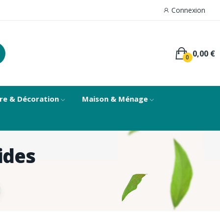
Connexion
0,00 €
0
re & Décoration
Maison & Ménage
ides