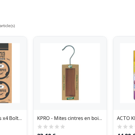
rticle(s)
FURY - Tue Fourmis x4 Boîtes Appâts de 10g
KPRO - Mites cintres en bois de cèdre Kapo Vert X2