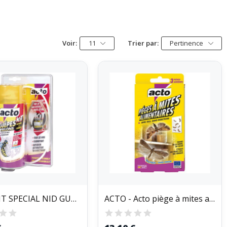
Voir:
11
Trier par:
Pertinence
ACTO KIT SPECIAL NID GUEPES FRELONS (Vendu par 1)
ACTO - Acto piège à mites aliment.x3 mite7