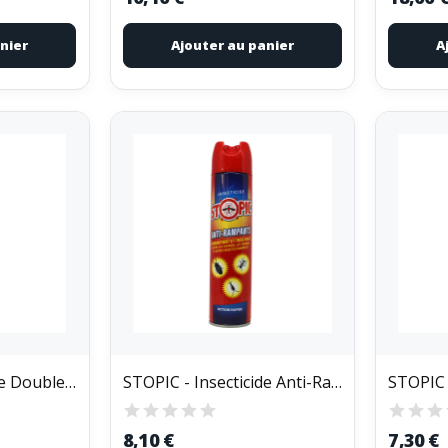
nier
Ajouter au panier
A
STOPIC - Insecticide Double Usage Anti-Volant...
STOPIC - Insecticide Anti-Rampants Aérosol 400ml
8,10 €
7,30 €