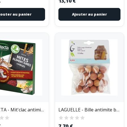
€
13,10 €
jouter au panier
Ajouter au panier
PROTECTA - Mit'clac antimite alimentaire...
LAGUELLE - Bille antimite bois cèdre rouge x 15
€
7,70 €