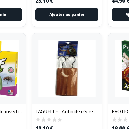
23,10 €
44,90 
nier
Ajouter au panier
A
ACTO - Acto cassette insecticide g.m. cass3
LAGUELLE - Antimite cèdre x2 plaquettes avec...
10,10 €
18,00 