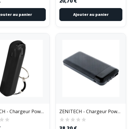
€
20,70 €
jouter au panier
Ajouter au panier
ZENITECH - Chargeur Powerbank de poche 2400 mAh...
ZENITECH - Chargeur Powerbank compact 10000 mAh...
€
38,20 €