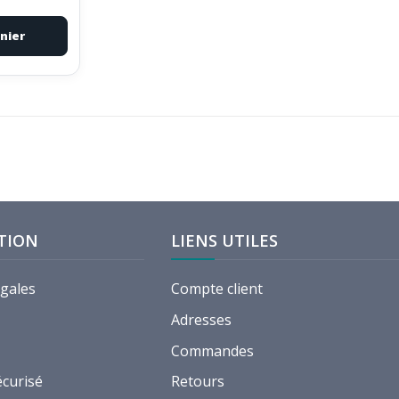
nier
TION
LIENS UTILES
égales
Compte client
Adresses
Commandes
écurisé
Retours