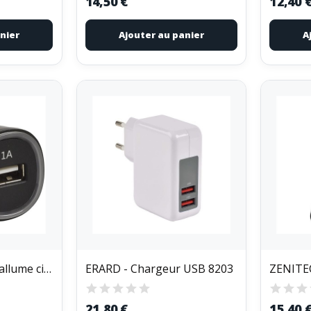
14,50 €
12,40 
nier
Ajouter au panier
A
ERARD - Chargeur allume cigare - 728330
ERARD - Chargeur USB 8203
21,80 €
15,40 