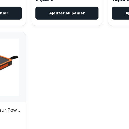
nier
Ajouter au panier
A
ZENITECH - Chargeur Powerbank solaire compact...