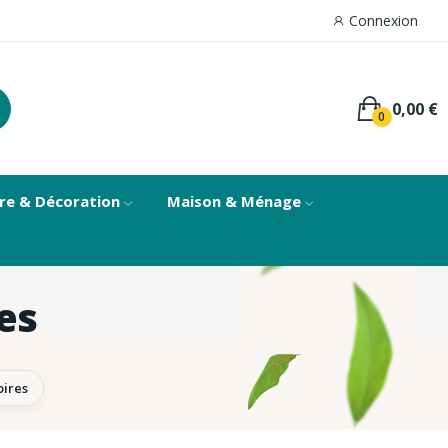
Connexion
0,00 €
0
re & Décoration
Maison & Ménage
es
oires