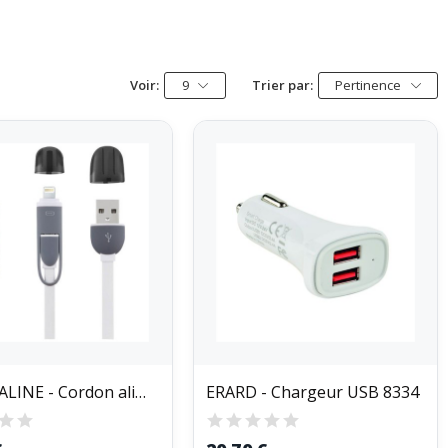
Voir:
9
Trier par:
Pertinence
ELECTRALINE - Cordon alimentation smartphone...
ERARD - Chargeur USB 8334