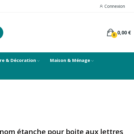
Connexion
0,00 €
0
re & Décoration
Maison & Ménage
nom étanche pour boite aux lettres