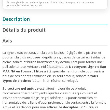
Réponse générée par une intelligence artificielle. Merci de ne pas saisir de données
personnelles dans votre question.
Description
Détails du produit
Avis
La ligne d'eau est souvent la zone la plus négligée de la piscine, et
pourtant la plus exposée : dépôts gras, traces de calcaire, résidus de
crème solaire et huiles bronzantes s'y accumulent pour former une
pellicule tenace, véritable nid à bactéries. Le
Nettoyant Ligne d'Eau
MARINA en format 1 litre
a été spécialement formulé pour venir à
bout de ces dépôts combinés en un seul produit, adapté à
tous
types de piscines
(béton, liner, résine, carrelage).
Sa
texture gel unique
est l'atout majeur de ce produit :
contrairement aux nettoyants liquides classiques qui coulent et
s'évaporent avant d'agir, ce gel adhère aux parois verticales et
horizontales de la ligne d'eau, prolongeant le contact entre la formule
active et les dépôts pour une
efficacité décuplée
. En
1 litre
, ce