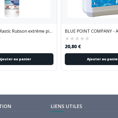
RUBSON - Mastic Rubson extrême piscine...
20,80 €
Ajouter au panier
Ajouter au panie
TION
LIENS UTILES