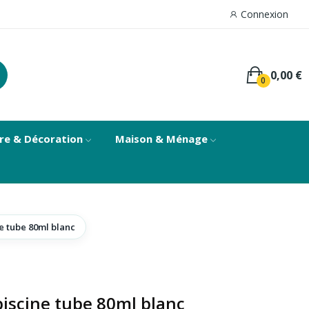
Connexion
0,00 €
0
re & Décoration
Maison & Ménage
ne tube 80ml blanc
piscine tube 80ml blanc