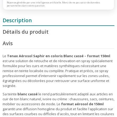
Réponse générée par une intelligence artificielle. Merci de ne pas saisir de données
personnelles dans votre question.
Description
Détails du produit
Avis
Le
Tenax Aérosol Saphir en coloris Blanc cassé – format 150ml
est une solution de retouche et de rénovation en spray spécialement
formulée pour les cuirs et matières synthétiques nécessitant une
remise en teinte localisée ou complète. Pratique et précis, ce spray
professionnel permet d'intervenir rapidement sur les zones usées,
égratignées ou décolorées pour retrouver une surface uniforme et
soignée.
Sa teinte
blanc cassé
le rend particulièrement adapté aux articles en
cuir de ton blanc naturel, ivoire ou crème : chaussures, sacs, ceintures,
mobilier ou accessoires de mode. Le
format aérosol de 150ml
garantit une diffusion homogène du produit et facilite l'application sur
des surfaces courbes ou difficiles d'accès, tout en limitant les coulures