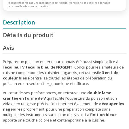
Réponse générée par une intelligence artificielle. Merci de ne pas saisir de données
personnelles dans votre question.
Description
Détails du produit
Avis
Préparer un poisson entier n'aura jamais été aussi simple grâce à
l'
écailleur Vitecaille bleu de NOGENT
. Conçu pour les amateurs de
cuisine comme pour les cuisiniers aguerris, cet ustensile
3 en 1 de
couleur bleue
centralise toutes les étapes de préparation du
poisson en un seul outil ergonomique et efficace.
Au cœur de ses performances, on retrouve une
double lame
crantée en forme de V
qui facilite l'ouverture du poisson et son
vidage en un geste précis. L'outil permet également de
découper les
nageoires
proprement, pour une préparation complète sans
multiplier les instruments sur le plan de travail. La
finition bleue
apporte une touche colorée et contemporaine à la cuisine.