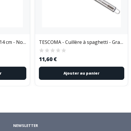
BEKA - Couteau de cuisine 14 cm - Nomad
TESCOMA - Cuillère à spaghetti - GrandChef+
11,60 €
r
Ajouter au panier
NEWSLETTER