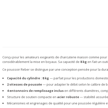
Conçu pour les amateurs exigeants de charcuterie maison comme pour 
considérablement la mise en boyaux. Sa capacité de
8 kg
en fait un out
Ce poussoir Reber se distingue par une conception pensée pour la durabili
Capacité du cylindre : 8 kg
— parfait pour les productions domesti
2 vitesses de poussée
— pour adapter le débit selon le calibre de b
4 entonnoirs de remplissage inclus
en différents diamètres, comp
Structure de soutien compacte en
acier robuste
— stabilité assuré
Mécanismes et engrenages de qualité pour une poussée régulière e