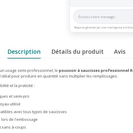
Réponse générée par une intelligence artificie
Description
Détails du produit
Avis
un usage semi-professionnel, le
poussoir à saucisses professionnel R
il idéal pour produire en quantité sans multiplier les remplissages.
té et la praticité :
ques et semi-pro
oyau utilisé
atibles avec tous types de saucisses
e lors de l'embossage
t sans à-coups