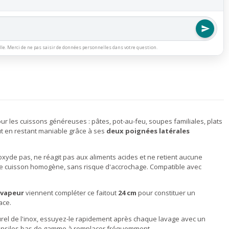
lle. Merci de ne pas saisir de données personnelles dans votre question.
ur les cuissons généreuses : pâtes, pot-au-feu, soupes familiales, plats
ut en restant maniable grâce à ses
deux poignées latérales
s'oxyde pas, ne réagit pas aux aliments acides et ne retient aucune
ne cuisson homogène, sans risque d'accrochage. Compatible avec
 vapeur
viennent compléter ce faitout
24 cm
pour constituer un
ace.
aturel de l'inox, essuyez-le rapidement après chaque lavage avec un
 ustensiles bas de gamme à remplacer fréquemment.