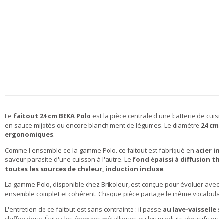
Le
faitout 24 cm BEKA Polo
est la pièce centrale d'une batterie de cui
en sauce mijotés ou encore blanchiment de légumes. Le diamètre
24 cm
ergonomiques
.
Comme l'ensemble de la gamme Polo, ce faitout est fabriqué en
acier 
saveur parasite d'une cuisson à l'autre. Le
fond épaissi à diffusion 
toutes les sources de chaleur, induction incluse
.
La gamme Polo, disponible chez Brikoleur, est conçue pour évoluer avec 
ensemble complet et cohérent. Chaque pièce partage le même vocabulaire 
L'entretien de ce faitout est sans contrainte : il passe
au lave-vaisselle
chiffon doux. Évitez les éponges métalliques ou les produits abrasifs q