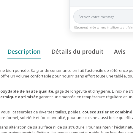
Réponse générée par une intelligence artificie
Description
Détails du produit
Avis
sine bien pensée. Sa grande contenance en fait l'ustensile de référence po
offre un volume confortable pour nourrir sans effort toute une tablée, to
inoxydable de haute qualité
, gage de longévité et d'hygiène. L'inox ne 
thermique optimisée
garantit une montée en température régulière et u
vous : casseroles de diverses tailles, poêles,
couscoussier et combiné
formel, sobriété et fonctionnalité, pour une cuisine aussi belle qu'effic
sans altération de sa surface ni de sa structure. Pour maintenir l'éclat n
ui pourraient ternir la finition. Un investissement durable, bien loin des