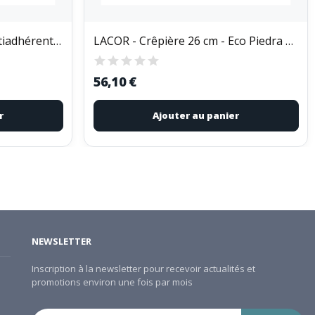
GOBEL - Pâté long uni - antiadhérent - à...
LACOR - Crêpière 26 cm - Eco Piedra Black
56,10 €
r
Ajouter au panier
NEWSLETTER
Inscription à la newsletter pour recevoir actualités et
promotions environ une fois par mois