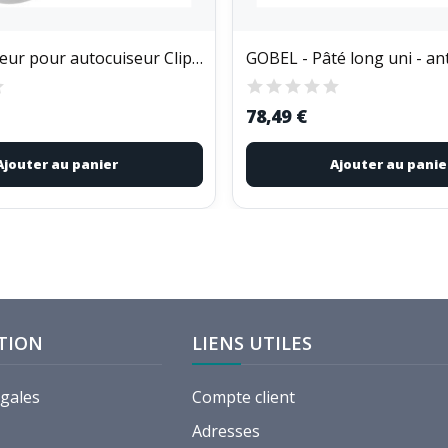
SEB - Minuteur pour autocuiseur Clipso Minut -...
78,49 €
Ajouter au panier
Ajouter au panie
TION
LIENS UTILES
égales
Compte client
Adresses