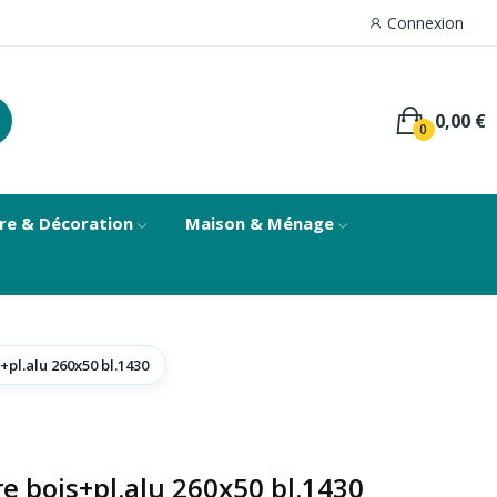
Connexion
0,00 €
0
re & Décoration
Maison & Ménage
pl.alu 260x50 bl.1430
e bois+pl.alu 260x50 bl.1430