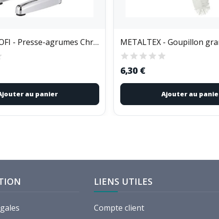
KUCHENPROFI - Presse-agrumes Chromé - Amalfi
6,30 €
Ajouter au panier
Ajouter au panie
TION
LIENS UTILES
égales
Compte client