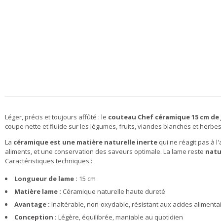
Léger, précis et toujours affûté : le
couteau Chef céramique 15 cm de
coupe nette et fluide sur les légumes, fruits, viandes blanches et herb
La
céramique est une matière naturelle inerte
qui ne réagit pas à l'
aliments, et une conservation des saveurs optimale. La lame reste
natu
Caractéristiques techniques :
Longueur de lame :
15 cm
Matière lame :
Céramique naturelle haute dureté
Avantage :
Inaltérable, non-oxydable, résistant aux acides alimenta
Conception :
Légère, équilibrée, maniable au quotidien