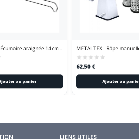
TESCOMA - Écumoire araignée 14 cm - GrandChef
62,50 €
Ajouter au panier
Ajouter au panie
TION
LIENS UTILES