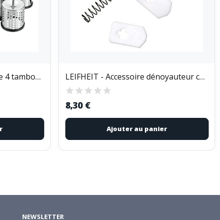
METALTEX - Râpe manuelle 4 tambours - Flash
LEIFHEIT - Accessoire dénoyauteur chery 37202
8,30 €
r
Ajouter au panier
NEWSLETTER