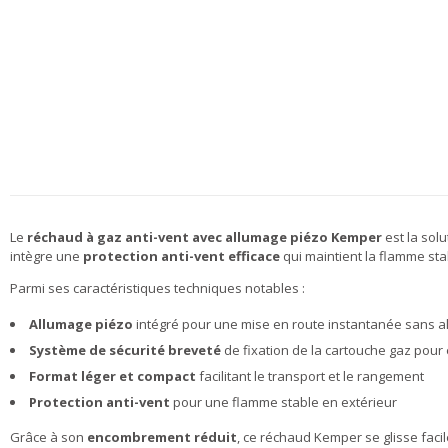
Le
réchaud à gaz anti-vent avec allumage piézo Kemper
est la solu
intègre une
protection anti-vent efficace
qui maintient la flamme st
Parmi ses caractéristiques techniques notables :
Allumage piézo
intégré pour une mise en route instantanée sans a
Système de sécurité breveté
de fixation de la cartouche gaz pour é
Format léger et compact
facilitant le transport et le rangement
Protection anti-vent
pour une flamme stable en extérieur
Grâce à son
encombrement réduit
, ce réchaud Kemper se glisse faci