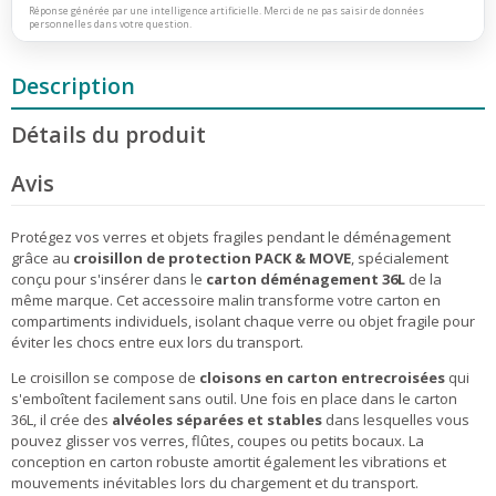
Réponse générée par une intelligence artificielle. Merci de ne pas saisir de données
personnelles dans votre question.
Description
Détails du produit
Avis
Protégez vos verres et objets fragiles pendant le déménagement
grâce au
croisillon de protection PACK & MOVE
, spécialement
conçu pour s'insérer dans le
carton déménagement 36L
de la
même marque. Cet accessoire malin transforme votre carton en
compartiments individuels, isolant chaque verre ou objet fragile pour
éviter les chocs entre eux lors du transport.
Le croisillon se compose de
cloisons en carton entrecroisées
qui
s'emboîtent facilement sans outil. Une fois en place dans le carton
36L, il crée des
alvéoles séparées et stables
dans lesquelles vous
pouvez glisser vos verres, flûtes, coupes ou petits bocaux. La
conception en carton robuste amortit également les vibrations et
mouvements inévitables lors du chargement et du transport.