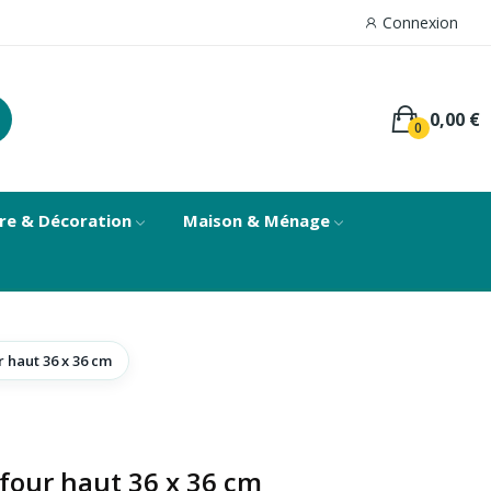
Connexion
0,00 €
0
re & Décoration
Maison & Ménage
r haut 36 x 36 cm
 four haut 36 x 36 cm