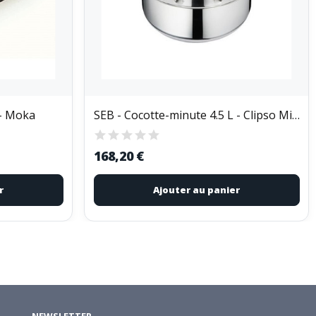
 - Moka
SEB - Cocotte-minute 4.5 L - Clipso Minut Eco...
168,20 €
r
Ajouter au panier
NEWSLETTER