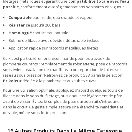
filetages métalliques et garantit une
compatibilité totale avec l'eau
potable
, conformément aux réglementations sanitaires en vigueur.
Compatible
eau froide, eau chaude et vapeur
Résistance
jusqu'à 200 bars
Homologué
contact eau potable
Bobine de filasse avec dévidoir détachable incluse
Application rapide sur raccords métalliques filetés
Ce kit est particulièrement recommandé pour les travaux de
plomberie courants : remplacement de robinetterie, pose de raccords
sous évier, installation de chauffe-eau ou réparation de fuites sur
réseau sous pression. Retrouvez ce produit GEB parmi la sélection
Brikoleur
dédiée à la plomberie et aux tubes cuivre.
Pour une utilisation optimale, appliquez d'abord quelques tours de
filasse dans le sens du filetage, puis enduisez légèrement de pâte
avant de visser. Évitez le surplus de pâte qui pourrait s'introduire
dans le circuit. Ce geste simple assure une étanchéité immédiate et
durable, même sous forte pression.
16 Autres Produits Dans La Même Catégorie :