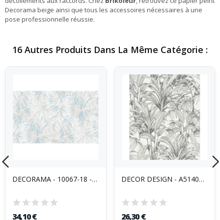
décollements aux raccords. Chez
Brikoleur
, retrouvez ce papier peint
Decorama beige ainsi que tous les accessoires nécessaires à une
pose professionnelle réussie.
16 Autres Produits Dans La Même Catégorie :
DECORAMA - 10067-18 - Papier Peint Intissé...
DECOR DESIGN - A51401 Vinyle Grainé sur Intissé...
34,10 €
26,30 €