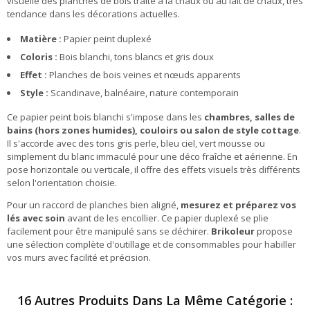
visuelle des planches de bois traité à la chaux ou au lait de chaux, très
tendance dans les décorations actuelles.
Matière :
Papier peint duplexé
Coloris :
Bois blanchi, tons blancs et gris doux
Effet :
Planches de bois veines et nœuds apparents
Style :
Scandinave, balnéaire, nature contemporain
Ce papier peint bois blanchi s'impose dans les
chambres, salles de
bains (hors zones humides), couloirs ou salon de style cottage
.
Il s'accorde avec des tons gris perle, bleu ciel, vert mousse ou
simplement du blanc immaculé pour une déco fraîche et aérienne. En
pose horizontale ou verticale, il offre des effets visuels très différents
selon l'orientation choisie.
Pour un raccord de planches bien aligné,
mesurez et préparez vos
lés avec soin
avant de les encollier. Ce papier duplexé se plie
facilement pour être manipulé sans se déchirer.
Brikoleur
propose
une sélection complète d'outillage et de consommables pour habiller
vos murs avec facilité et précision.
16 Autres Produits Dans La Même Catégorie :