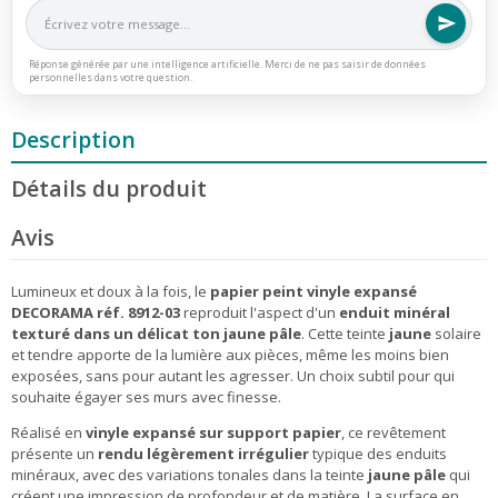
Réponse générée par une intelligence artificielle. Merci de ne pas saisir de données
personnelles dans votre question.
Description
Détails du produit
Avis
Lumineux et doux à la fois, le
papier peint vinyle expansé
DECORAMA réf. 8912-03
reproduit l'aspect d'un
enduit minéral
texturé dans un délicat ton jaune pâle
. Cette teinte
jaune
solaire
et tendre apporte de la lumière aux pièces, même les moins bien
exposées, sans pour autant les agresser. Un choix subtil pour qui
souhaite égayer ses murs avec finesse.
Réalisé en
vinyle expansé sur support papier
, ce revêtement
présente un
rendu légèrement irrégulier
typique des enduits
minéraux, avec des variations tonales dans la teinte
jaune pâle
qui
créent une impression de profondeur et de matière. La surface en