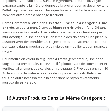
déploient avec subtilité. La surface légèrement texturée du vinyle
expansé capte la lumière et donne de la profondeur au décor, évitant
l'effet trop lisse d'un papier classique. Résistant et facile à lessiver, il
convient aux pièces à passage fréquent.
Particulièrement à l'aise dans un
salon, une salle à manger ou une
entrée
, ce papier peint à cercles
blanc et gris
crée un fond élégant
sans agressivité visuelle. Il se prête aussi bien à un intérêt unique (un
mur accent) qu'à une pose sur l'ensemble des cloisons d'une pièce. À
associer avec des meubles aux lignes nettes, des accents de couleur
ponctuelle (jaune moutarde, bleu nuit) ou un mobilier tout en nuances
de gris.
Pour mettre en valeur la régularité du motif géométrique, une pose
soignée est primordiale. Tracez un fil à plomb avant de commencer et
vérifiez l'alignement des cercles entre chaque lé. Prévoyez environ 10
% de surplus de matière pour les découpes et raccords. Retrouvez
tous les outils nécessaires à la pose dans le rayon revêtements
muraux de
Brikoleur
.
16 Autres Produits Dans La Même Catégorie :