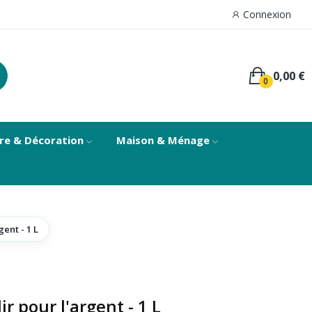
Connexion
0,00 €
0
re & Décoration
Maison & Ménage
gent - 1 L
ir pour l'argent - 1 L