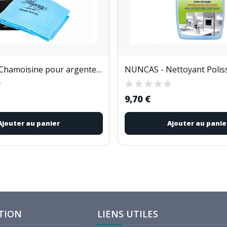
HAGERTY - Chamoisine pour argenterie 55 x 36 cm
9,70 €
Ajouter au panier
Ajouter au panie
TION
LIENS UTILES