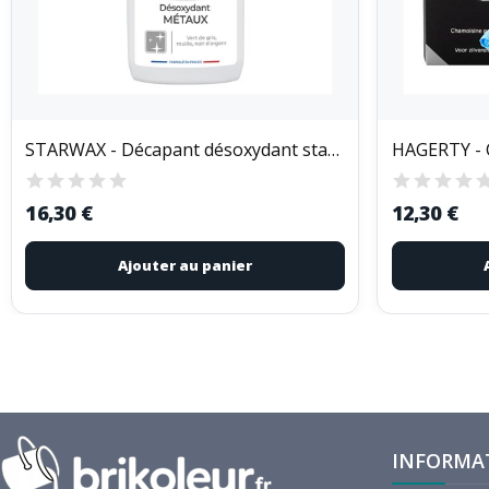
STARWAX - Décapant désoxydant starwax 250ml 216
16,30 €
12,30 €
Ajouter au panier
INFORMA