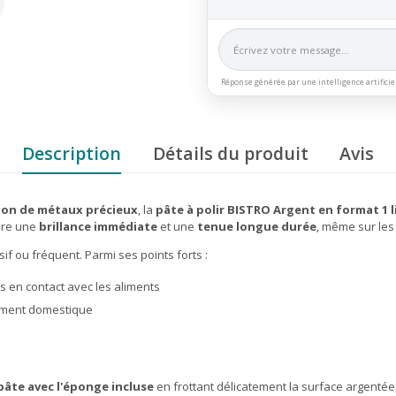
Réponse générée par une intelligence artificie
Description
Détails du produit
Avis
tion de métaux précieux
, la
pâte à polir BISTRO Argent en format 1 l
ure une
brillance immédiate
et une
tenue longue durée
, même sur les 
f ou fréquent. Parmi ses points forts :
es en contact avec les aliments
nnement domestique
pâte avec l'éponge incluse
en frottant délicatement la surface argentée