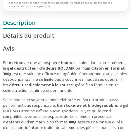
Réponse générée par une intelligence artificielle. Merci de ne pas saisir de données
personnelles dans votre question.
Description
Détails du produit
Avis
Pour retrouver une atmosphère fraîche et saine dans votre intérieur,
le
gel destructeur d'odeurs BOLDAIR parfum Citron en format
300g
est une solution efficace et agréable. Contrairement aux simples
désodorisants, il ne se limite pas à couvrir les mauvaises odeurs : il
les
détruit radicalement à la source
, grâce à sa formule en gel
solide à action continue et permanente.
Sa composition soigneusement élaborée en fait un produit aussi
performant que responsable.
Non toxique et biodégradable
, le gel
BOLDAIR Citron ne diffuse aucun gaz dans l'air, ce qui le rend
compatible avec tous les espaces de vie, même en présence
d'enfants ou d'animaux. Son format
300g
assure une longue durée
d'utilisation, idéal pour traiter durablement les pièces soumises à des