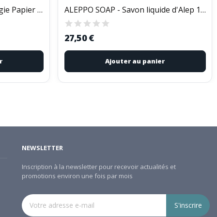
PAPIERS D'ARMENIE - Bougie Papier d'Arménie la...
ALEPPO SOAP - Savon liquide d'Alep 12% laurier 1 l
27,50 €
r
Ajouter au panier
NEWSLETTER
Inscription à la newsletter pour recevoir actualités et
promotions environ une fois par mois
S'inscrire