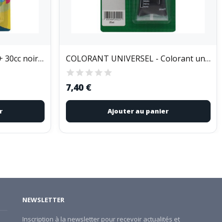
COLOR 2000+ - Color 2000+ 30cc noir 2070
COLORANT UNIVERSEL - Colorant univ. 25cc...
7,40 €
r
Ajouter au panier
NEWSLETTER
Inscription à la newsletter pour recevoir actualités et