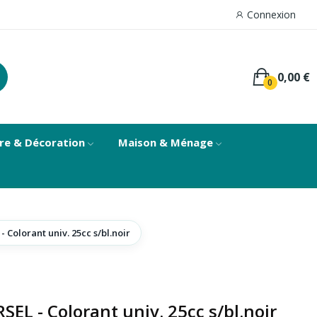
Connexion
0,00 €
0
re & Décoration
Maison & Ménage
olorant univ. 25cc s/bl.noir
L - Colorant univ. 25cc s/bl.noir