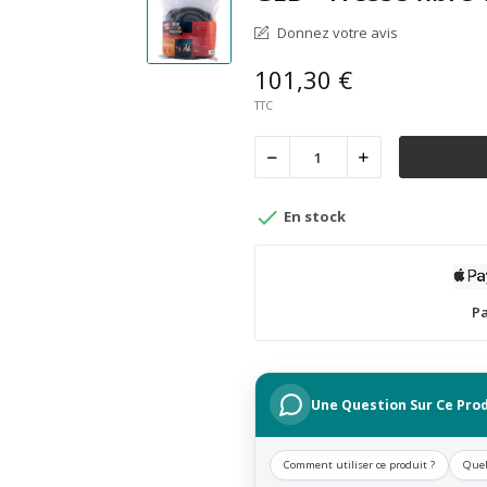
Donnez votre avis
101,30 €
TTC

En stock
Pa
Une Question Sur Ce Prod
Comment utiliser ce produit ?
Quel