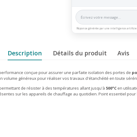
Réponse générée par une intelligence artificie
Description
Détails du produit
Avis
 performance conçue pour assurer une parfaite isolation des portes de
po
 un volume généreux pour réaliser vos travaux d'étanchéité en toute séréni
i permettant de résister à des températures allant jusqu'à
500°C
en utilisa
ésentes sur les appareils de chauffage au quotidien. Point essentiel pour l