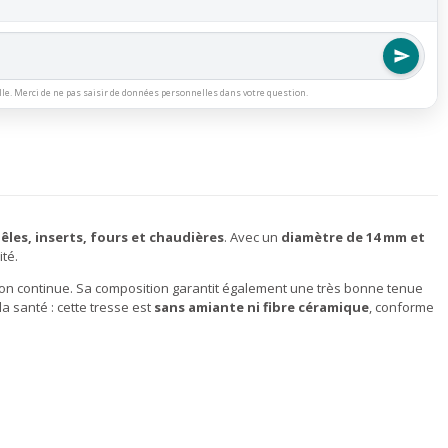
lle. Merci de ne pas saisir de données personnelles dans votre question.
êles, inserts, fours et chaudières
. Avec un
diamètre de 14 mm et
té.
tion continue. Sa composition garantit également une très bonne tenue
a santé : cette tresse est
sans amiante ni fibre céramique
, conforme