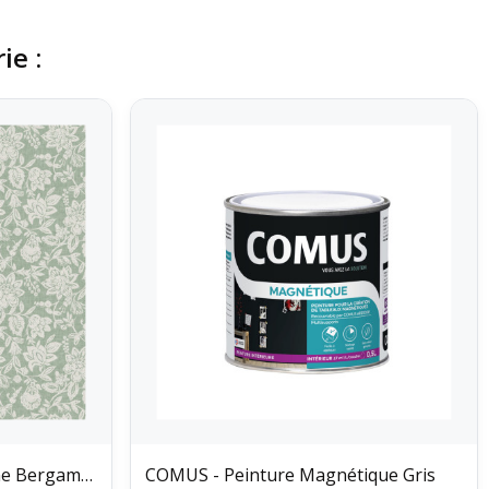
ie :
DC TABLE - Nappe Fibranne Bergamo Florence...
COMUS - Peinture Magnétique Gris